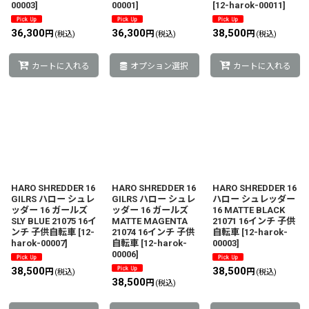
00003
]
00001
]
[
12-harok-00011
]
36,300
36,300
38,500
円
円
円
(税込)
(税込)
(税込)
カートに入れる
オプション選択
カートに入れる
HARO SHREDDER 16
HARO SHREDDER 16
HARO SHREDDER 16
GILRS ハロー シュレ
GILRS ハロー シュレ
ハロー シュレッダー
ッダー 16 ガールズ
ッダー 16 ガールズ
16 MATTE BLACK
SLY BLUE 21075 16イ
MATTE MAGENTA
21071 16インチ 子供
ンチ 子供自転車
[
12-
21074 16インチ 子供
自転車
[
12-harok-
harok-00007
]
自転車
[
12-harok-
00003
]
00006
]
38,500
38,500
円
円
(税込)
(税込)
38,500
円
(税込)