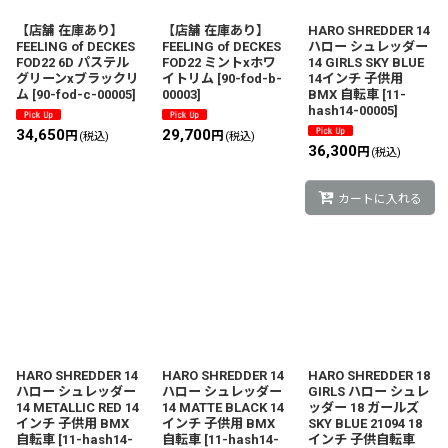
【店舗 在庫あり】
【店舗 在庫あり】
HARO SHREDDER 14
FEELING of DECKES
FEELING of DECKES
ハロー シュレッダー
FOD22 6D パステル
FOD22 ミントxホワ
14 GIRLS SKY BLUE
グリーンxブラックリ
イトリム
[
90-fod-b-
14インチ 子供用
ム
[
90-fod-c-00005
]
00003
]
BMX 自転車
[
11-
hash14-00005
]
34,650
29,700
円
円
(税込)
(税込)
36,300
円
(税込)
カートに入れる
HARO SHREDDER 14
HARO SHREDDER 14
HARO SHREDDER 18
ハロー シュレッダー
ハロー シュレッダー
GIRLS ハロー シュレ
14 METALLIC RED 14
14 MATTE BLACK 14
ッダー 18 ガールズ
インチ 子供用 BMX
インチ 子供用 BMX
SKY BLUE 21094 18
自転車
[
11-hash14-
自転車
[
11-hash14-
インチ 子供自転車