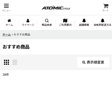
メニュー
カート
ホーム
マイページ
商品検索
ご利用案内
店舗情報
自転車配送方法
ホーム
>
おすすめ商品
おすすめ商品
表示順変更
閉じる
28
件
表示数
:
並び順
: