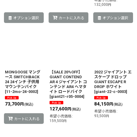
希望小売価格
:
132,000
円
オプション選択
カートに入れる
オプション選択
MONGOOSE マング
【SALE 20%OFF】
2022 ジャイアント エ
ース SWITCHBACK
GIANT CONTEND
スケープ ドロップ
24 24インチ 子供用
AR 4 ジャイアント コ
GIANT ESCAPE R
マウンテンバイク
ンテンド AR4 ヘマタ
DROP ホワイト
[
11-2mo-24-0002
]
イト ロードバイク
[
giant-22-c-0003
]
[
giant21-r05-0004
]
73,700
84,150
円
円
(税込)
(税込)
127,600
円
(税込)
希望小売価格
:
93,500
希望小売価格
:
円
カートに入れる
159,500
円