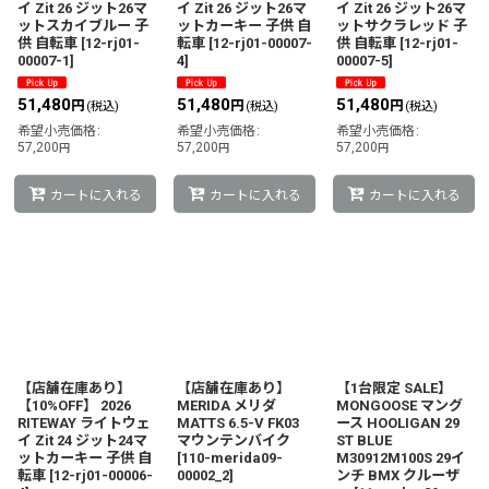
イ Zit 26 ジット26マ
イ Zit 26 ジット26マ
イ Zit 26 ジット26マ
ットスカイブルー 子
ットカーキー 子供 自
ットサクラレッド 子
供 自転車
[
12-rj01-
転車
[
12-rj01-00007-
供 自転車
[
12-rj01-
00007-1
]
4
]
00007-5
]
51,480
51,480
51,480
円
円
円
(税込)
(税込)
(税込)
希望小売価格
:
希望小売価格
:
希望小売価格
:
57,200
57,200
57,200
円
円
円
カートに入れる
カートに入れる
カートに入れる
【店舗在庫あり】
【店舗在庫あり】
【1台限定 SALE】
【10%OFF】 2026
MERIDA メリダ
MONGOOSE マング
RITEWAY ライトウェ
MATTS 6.5-V FK03
ース HOOLIGAN 29
イ Zit 24 ジット24マ
マウンテンバイク
ST BLUE
ットカーキー 子供 自
[
110-merida09-
M30912M100S 29イ
転車
[
12-rj01-00006-
00002_2
]
ンチ BMX クルーザ