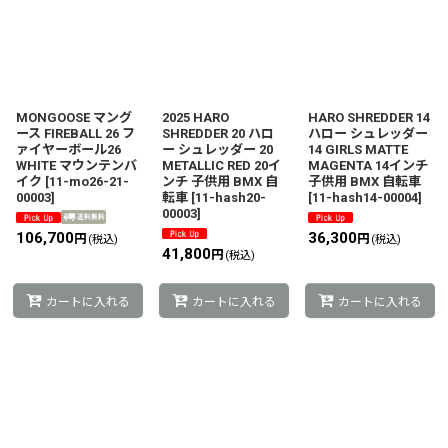
MONGOOSE マング
2025 HARO
HARO SHREDDER 14
ース FIREBALL 26 フ
SHREDDER 20 ハロ
ハロー シュレッダー
ァイヤーボール26
ー シュレッダー 20
14 GIRLS MATTE
WHITE マウンテンバ
METALLIC RED 20イ
MAGENTA 14インチ
イク
[
11-mo26-21-
ンチ 子供用 BMX 自
子供用 BMX 自転車
00003
]
転車
[
11-hash20-
[
11-hash14-00004
]
00003
]
106,700
36,300
円
円
(税込)
(税込)
41,800
円
(税込)
カートに入れる
カートに入れる
カートに入れる