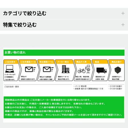
カテゴリで絞り込む
特集で絞り込む
防犯登録/保険
MERIDA(メリダ)
SURLY (サーリー)
MONGOOSE(マングース)
SALSA CYCLES
HARO Bikes(ハロー)
ディレーラー金具
GT(ジーティー)
ロードバイク
SALSA BIKES (サルサ バイク)
マウンテンバイク
GIOS(ジオス)
ファットバイク