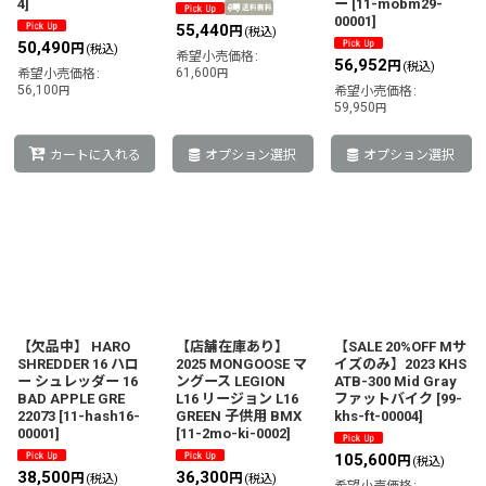
4
]
ー
[
11-mobm29-
00001
]
55,440
円
(税込)
50,490
円
(税込)
希望小売価格
:
56,952
円
(税込)
61,600
希望小売価格
:
円
56,100
円
希望小売価格
:
59,950
円
カートに入れる
オプション選択
オプション選択
【欠品中】 HARO
【店舗在庫あり】
【SALE 20%OFF Mサ
SHREDDER 16 ハロ
2025 MONGOOSE マ
イズのみ】2023 KHS
ー シュレッダー 16
ングース LEGION
ATB-300 Mid Gray
BAD APPLE GRE
L16 リージョン L16
ファットバイク
[
99-
22073
[
11-hash16-
GREEN 子供用 BMX
khs-ft-00004
]
00001
]
[
11-2mo-ki-0002
]
105,600
円
(税込)
38,500
36,300
円
円
(税込)
(税込)