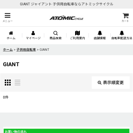
GIANT ジャイアント 子供用自転車ならアトミックサイクル
メニュー
カート
ホーム
マイページ
商品検索
ご利用案内
店舗情報
自転車配送方法
ホーム
>
子供用自転車
>
GIANT
GIANT
表示順変更
閉じる
0
件
表示数
:
並び順
: