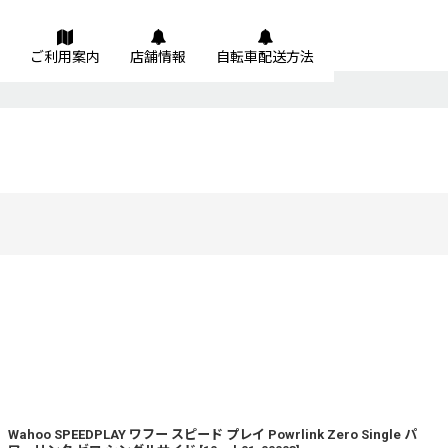
ご利用案内
店舗情報
自転車配送方法
絞り込む
Wahoo SPEEDPLAY ワフー スピード プレイ Powrlink Zero Single パ