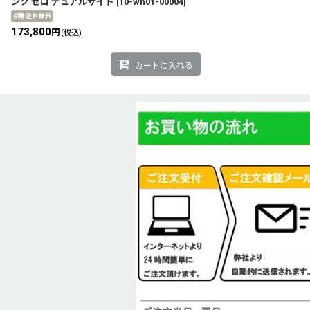
ンク ゼロ デュアルサイド
[
10-wh01-00004
]
173,800
円
(税込)
カートに入れる