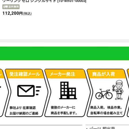
ワーリンク ゼロ シングルサイド
[
10-wh01-00003
]
112,200
円
(税込)