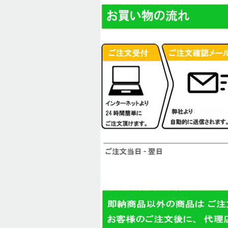
折りたたみ&ミニベロ (全商品)
並び順
:
GIOS/ジオス
RITEWAY(ライトウェイ)
KHS
LOUIS GARNEAU
TERN(ターン)
DAHON(ダホン)