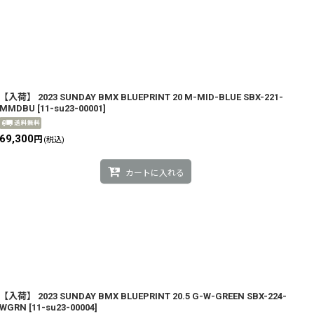
【入荷】 2023 SUNDAY BMX BLUEPRINT 20 M-MID-BLUE SBX-221-
MMDBU
[
11-su23-00001
]
69,300
円
(税込)
カートに入れる
【入荷】 2023 SUNDAY BMX BLUEPRINT 20.5 G-W-GREEN SBX-224-
WGRN
[
11-su23-00004
]