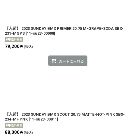
【入荷】 2023 SUNDAY BMX PRIMER 20.75 M-GRAPE-SODA SBX-
231-MGPS
[
11-su23-00008
]
79,200
円
(税込)
カートに入れる
【入荷】 2023 SUNDAY BMX SCOUT 20.75 MATTE-HOT-PINK SBX-
234-MHPNK
[
11-su23-00011
]
88,000
円
(税込)