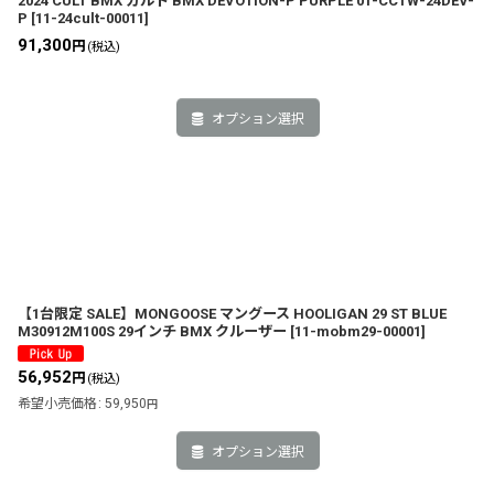
2024 CULT BMX カルト BMX DEVOTION-P PURPLE 01-CCTW-24DEV-
P
[
11-24cult-00011
]
91,300
円
(税込)
オプション選択
【1台限定 SALE】MONGOOSE マングース HOOLIGAN 29 ST BLUE
M30912M100S 29インチ BMX クルーザー
[
11-mobm29-00001
]
56,952
円
(税込)
希望小売価格
:
59,950
円
オプション選択