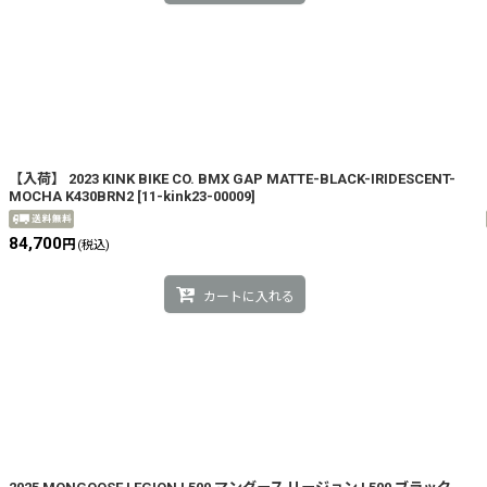
【入荷】 2023 KINK BIKE CO. BMX GAP MATTE-BLACK-IRIDESCENT-
MOCHA K430BRN2
[
11-kink23-00009
]
84,700
円
(税込)
カートに入れる