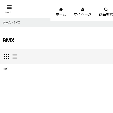
メニュー
ホーム
マイページ
商品検索
ホーム
>
BMX
BMX
83
件
サブカテゴリ
:
表示数
:
並び順
: