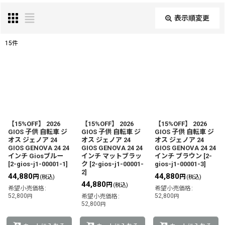
表示順変更
閉じる
15
件
表示数
:
並び順
:
絞り込む
【15%OFF】 2026
【15%OFF】 2026
【15%OFF】 2026
GIOS 子供 自転車 ジ
GIOS 子供 自転車 ジ
GIOS 子供 自転車 ジ
オス ジェノア 24
オス ジェノア 24
オス ジェノア 24
GIOS GENOVA 24 24
GIOS GENOVA 24 24
GIOS GENOVA 24 24
インチ Giosブルー
インチ マットブラッ
インチ ブラウン
[
2-
[
2-gios-j1-00001-1
]
ク
[
2-gios-j1-00001-
gios-j1-00001-3
]
2
]
44,880
44,880
円
円
(税込)
(税込)
44,880
円
(税込)
希望小売価格
:
希望小売価格
:
52,800
52,800
円
希望小売価格
:
円
52,800
円