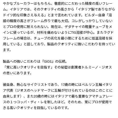
やかなブルーカラーはもちろん、徹底的にこだわった精度の高いフレー
ム。イタリアでは、そのクオリティの高さから「イタリア製でありながら
ドイツ的な印象さえ与える」とまで言われています。ビルダー自身「溶
接の精度の高さがフレーム作りで最も大切。コレがしっかりしていない
とプロの使用に耐えられない。現在は、デダチャイの軽量チューブをメ
インに使っているが、材料を痛めないようにTIG溶接が中心。またラグド
フレームの場合は、チューブの劣化を最小限にするために低温溶接を採
用している」と話しており、製品のクオリティに強いこだわりを持ってい
ます。
製品への強いこだわりは『GIOS』の伝統。
「常に高いクオリティを目指す」その秘密は創業者トルミーノ・ジオス
の思いにあります。
彼自身、熱心なサイクリストであり、17歳の時にはベルリン五輪イタリ
ア代表（ジオスのヘッドマークに五輪が付けられているのはこのことに
由来します）、また20歳の時にはイタリアで最も重要なアマチュアレー
スの１つコッパ・ディ・レを制したほど。そのため、常にプロが使用で
きる高いクオリティを目指しているのです。