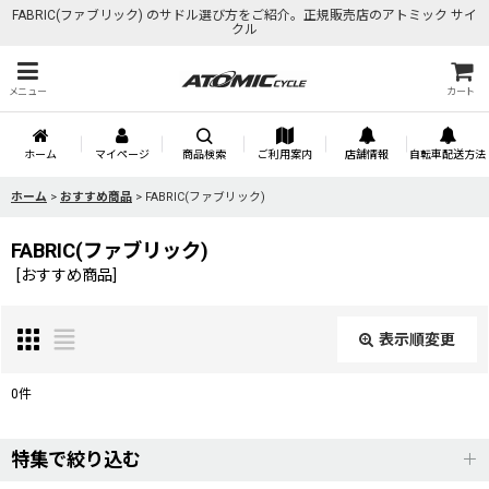
FABRIC(ファブリック) のサドル選び方をご紹介。正規販売店のアトミック サイ
クル
メニュー
カート
ホーム
マイページ
商品検索
ご利用案内
店舗情報
自転車配送方法
ホーム
>
おすすめ商品
>
FABRIC(ファブリック)
FABRIC(ファブリック)
[
おすすめ商品
]
表示順変更
閉じる
0
件
表示数
:
特集で絞り込む