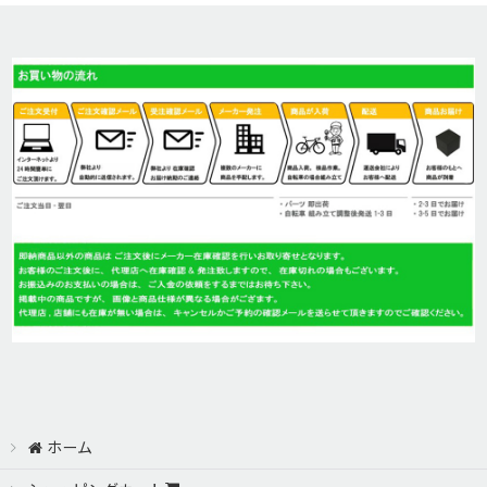
並び順
:
MERIDA(メリダ)
絞り込む
MONGOOSE(マングース)
HARO Bikes(ハロー)
GT(ジーティー)
SALSA BIKES (サルサ バイク)
GIOS(ジオス)
GIANT(ジャイアント)
Cannondale (キャノンデール)
ホーム