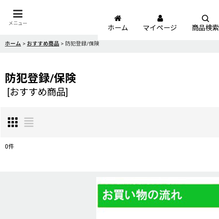
メニュー
ホーム
マイページ
商品検索
ホーム
>
おすすめ商品
>
防犯登録/保険
防犯登録/保険
[
おすすめ商品
]
0
件
表示数
:
並び順
: