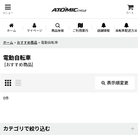
メニュー
カート
ホーム
マイページ
商品検索
ご利用案内
店舗情報
自転車配送方法
ホーム
>
おすすめ商品
>
電動自転車
電動自転車
[
おすすめ商品
]
表示順変更
閉じる
0
件
サブカテゴリ
:
表示数
:
カテゴリで絞り込む