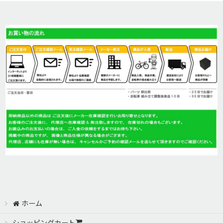
電動自転車 (全商品)
並び順
:
LOUIS GARNEAU(ルイガノ)
絞り込む
Besv(ベスビー)
PANASONIC XEALT
ホーム