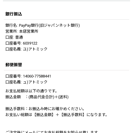
銀行振込
銀行名
:
PayPay銀行(旧ジャパンネット銀行)
営業所
:
本店営業所
口座
:
普通
口座番号
:
6039122
口座名義
:
ユ)アトミック
郵便振替
口座番号
:
14060-77588441
口座名義
:
ュ)アトミック
お支払総額は以下の通りです。
振込金額 ：(商品代金合計)＋(送料)
振込手数料：お振込み時にお確かめください。
お支払い総額は【振込金額】＋【振込手数料】になります。
ご注文後にメールにてお支払総額をお知らせ致します。