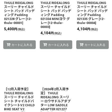
絞り込む
THULE RIDEALONG
THULE RIDEALONG
THULE RIDEALONG
スーリー チャイルド
スーリー チャイルド
スーリー チャイルド
シート パッド パッデ
シート パッド パッデ
シート パッド パッデ
ィング Padding
ィング Padding
ィング Padding
021228 グレー
[
12-
021334 MINIヨウ グ
021335 グレー
[
12-
thule-00001
]
レー
[
12-thule-
thule-00004
]
00003
]
5,400
4,104
円
円
(税込)
(税込)
4,104
円
(税込)
カートに入れる
カートに入れる
カートに入れる
【12月入荷予定】
【2024年2月入荷予
THULE RIDEALONG
定】 THULE
スーリー チャイルド
RIDEALONG スーリ
シート チャイルドバ
ー ロウサドルアダプ
イクシートV2 CHILD
ター LOW SADDLE
BIKE SEAT V2
ADAPTER 021227