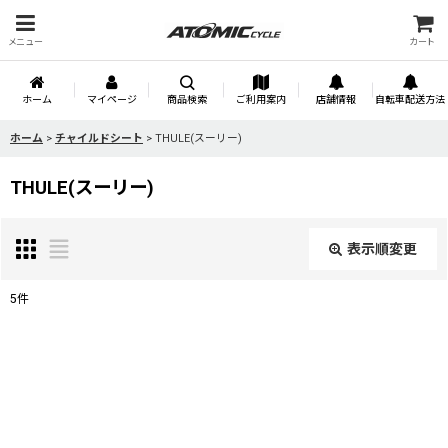
メニュー
カート
ホーム
マイページ
商品検索
ご利用案内
店舗情報
自転車配送方法
ホーム
>
チャイルドシート
>
THULE(スーリー)
THULE(スーリー)
表示順変更
閉じる
5
件
表示数
:
並び順
: