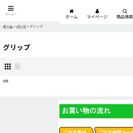
メニュー
ホーム
マイページ
商品検索
ホーム
>
パーツ
>
グリップ
グリップ
0
件
表示数
:
並び順
: