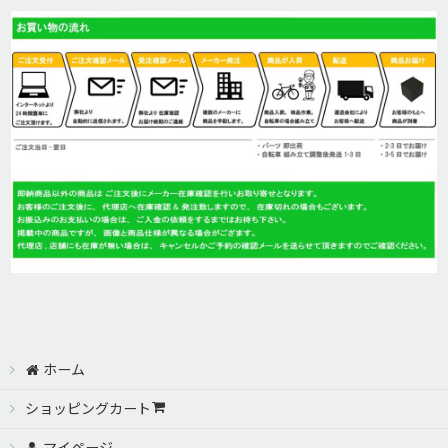
絞り込む
MONGOOSE(マングース)
HARO Bikes(ハロー)
GT(ジーティー)
SALSA BIKES (サルサ バイク)
GIOS(ジオス)
GIANT(ジャイアント)
Cannondale (キャノンデール)
ホーム
ショッピングカート
CANNONDALE PARTS