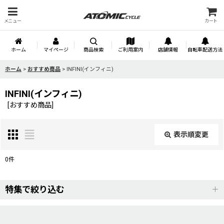
メニュー
カート
ホーム
マイページ
商品検索
ご利用案内
店舗情報
自転車配送方法
ホーム
>
おすすめ商品
>
INFINI(インフィニ)
INFINI(インフィニ)
[
おすすめ商品
]
表示順変更
閉じる
0
件
表示数
:
特集で絞り込む
並び順
:
MERIDA(メリダ)