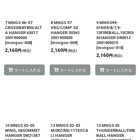
表示数
:
並び順
:
7 MNGS 96-97
8 MNGS 97
9 MNGS99-
CROSSWAY850/ALT
VRS/COMP SX
01NX9/8/7,9-
A HANGER 63017
HANGER 30363
13FIREBALL,10CROI
2001900000
2001900005
XHANGER DR0012
絞り込む
[
mongoo-008
]
[
mongoo-009
]
2001900015
[
mongoo-010
]
2,160
2,160
円
円
(税込)
(税込)
2,160
円
(税込)
カートに入れる
カートに入れる
カートに入れる
10 MNGS 03-05
12 MNGS 02-03
13 MNGS 05
WING, 04SOMMET
MORZINE/11TEOCA
THUNDERBALL/FIRE
HANGER SW21347
LI HANGER
BALL HANGER