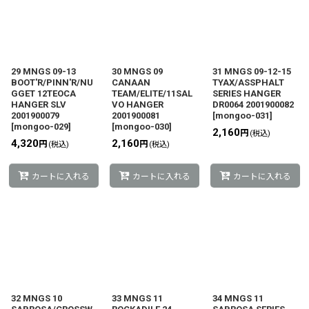
29 MNGS 09-13
30 MNGS 09
31 MNGS 09-12-15
BOOT'R/PINN'R/NU
CANAAN
TYAX/ASSPHALT
GGET 12TEOCA
TEAM/ELITE/11SAL
SERIES HANGER
HANGER SLV
VO HANGER
DR0064 2001900082
2001900079
2001900081
[
mongoo-031
]
[
mongoo-029
]
[
mongoo-030
]
2,160
円
(税込)
4,320
2,160
円
円
(税込)
(税込)
カートに入れる
カートに入れる
カートに入れる
32 MNGS 10
33 MNGS 11
34 MNGS 11