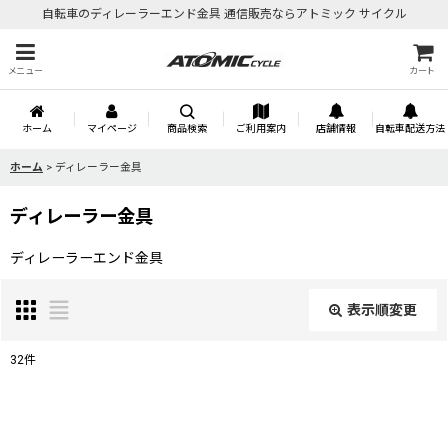
自転車のディレーラーエンド金具 通信販売ならアトミック サイクル
メニュー
カート
ホーム
マイページ
商品検索
ご利用案内
店舗情報
自転車配送方法
ホーム
>
ディレーラー金具
ディレーラー金具
ディレーラーエンド金具
表示順変更
閉じる
32
件
サブカテゴリ
: