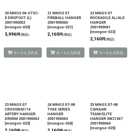
20 MNGS 06-07 EC-
21 MNGS 07
22 MNGS 07
X DROPOUT (L)
FIREBALL HANGER
ROCKADILE AL/ALX
2001900052
2001900060
HANGER
[
mongoo-020
]
[
mongoo-021
]
2001900061
[
mongoo-022
]
3,996
2,160
円
円
(税込)
(税込)
2,160
円
(税込)
カートに入れる
カートに入れる
カートに入れる
23 MNGS 07
24 MNGS 07-08
25 MNGS 07-08
CROSSWAY/14
TYAX SERIES
CANAAN
ARTERY HANGER
HANGER
TEAM/ELITE
DR0004 2001900062
2001900063
HANGER SW21347
[
mongoo-023
]
[
mongoo-024
]
2001900064
[
mongoo-025
]
2,160
2,160
円
円
(税込)
(税込)