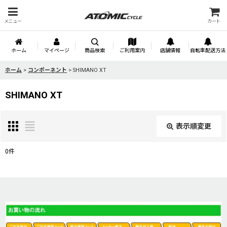
メニュー
カート
ホーム
マイページ
商品検索
ご利用案内
店舗情報
自転車配送方法
ホーム
>
コンポーネント
>
SHIMANO XT
SHIMANO XT
表示順変更
閉じる
0
件
表示数
:
並び順
: