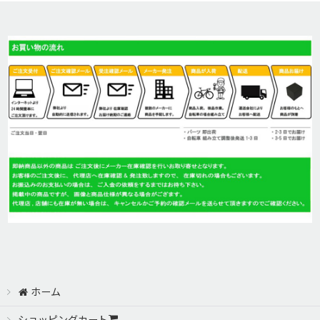
子供用ヘルメット (全商品)
並び順
:
BELL 子供ヘルメット
絞り込む
Cannondale キャノンデール
BBB(ビービービー)
ホーム