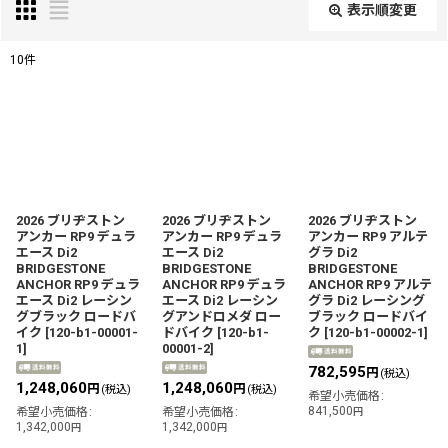
表示順変更
閉じる
10
件
表示数
:
並び順
:
絞り込む
2026 ブリヂストン
2026 ブリヂストン
2026 ブリヂストン
アンカー RP9 デュラ
アンカー RP9 デュラ
アンカー RP9 アルテ
エース Di2
エース Di2
グラ Di2
BRIDGESTONE
BRIDGESTONE
BRIDGESTONE
ANCHOR RP9 デュラ
ANCHOR RP9 デュラ
ANCHOR RP9 アルテ
エース Di2 レーシン
エース Di2 レーシン
グラ Di2 レーシング
グブラック ロードバ
グアンドロメダ ロー
ブラック ロードバイ
イク
[
120-b1-00001-
ドバイク
[
120-b1-
ク
[
120-b1-00002-1
]
1
]
00001-2
]
782,595
円
(税込)
1,248,060
1,248,060
円
円
(税込)
(税込)
希望小売価格
:
841,500
希望小売価格
:
希望小売価格
:
円
1,342,000
1,342,000
円
円