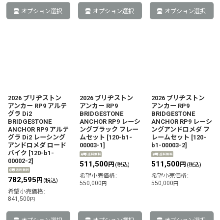
オプション選択
オプション選択
オプション選択
2026 ブリヂストン
2026 ブリヂストン
2026 ブリヂストン
アンカー RP9 アルテ
アンカー RP9
アンカー RP9
グラ Di2
BRIDGESTONE
BRIDGESTONE
BRIDGESTONE
ANCHOR RP9 レーシ
ANCHOR RP9 レーシ
ANCHOR RP9 アルテ
ングブラック フレー
ングアンドロメダ フ
グラ Di2 レーシング
ムセット
[
120-b1-
レームセット
[
120-
アンドロメダ ロード
00003-1
]
b1-00003-2
]
バイク
[
120-b1-
00002-2
]
511,500
511,500
円
円
(税込)
(税込)
希望小売価格
:
希望小売価格
:
782,595
円
(税込)
550,000
550,000
円
円
希望小売価格
:
841,500
円