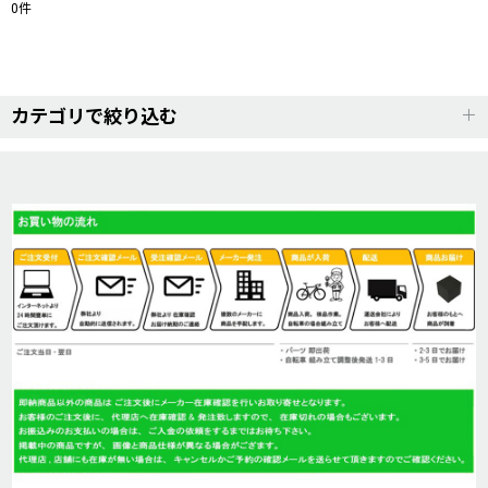
0
件
表示数
:
並び順
:
カテゴリで絞り込む
絞り込む
ロードバイク (全商品)
BASSO(バッソ)
Cannondale(キャノンデール)
GIANT(ジャイアント)
GIOS(ジオス)
MERIDA(メリダ)