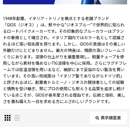
1948年創業、イタリア・トリノを拠点とする老舗ブランド
「GIOS（ジオス）」は、鮮やかな“ジオスブルー”で世界的に知られ
るロードバイクメーカーです。その印象的なブルーカラーはブラン
ドの象徴として確立され、イタリア国内ではカラー名として認識さ
れるほど高い知名度を誇ります。しかし、GIOSの真価はその美しい
外観だけにとどまりません。最大の特長は、精度の高いフレームづ
くりにあります。溶接の仕上がりを最重要視し、軽量チューブを使
用しながら素材を傷めないTIG溶接を中心に採用。さらにラグドフレ
ームでは低温溶接を用いるなど、細部にまで妥協のない製法を貫い
ています。その高い完成度は「イタリア製でありながらドイツ的」
と評されるほど。創業者トルミーノ・ジオスの競技者としての経験
と情熱を受け継ぎ、常にプロの使用にも耐えうる品質を追求し続け
ている点こそが、GIOSが長年愛される理由です。伝統と技術、美し
さを兼ね備えた一台を求める方にふさわしいブランドです。
表示順変更
閉じる