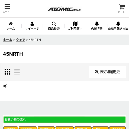
メニュー
カート
ホーム
マイページ
商品検索
ご利用案内
店舗情報
自転車配送方法
ホーム
>
ウェア
>
45NRTH
45NRTH
表示順変更
閉じる
0
件
表示数
:
並び順
: