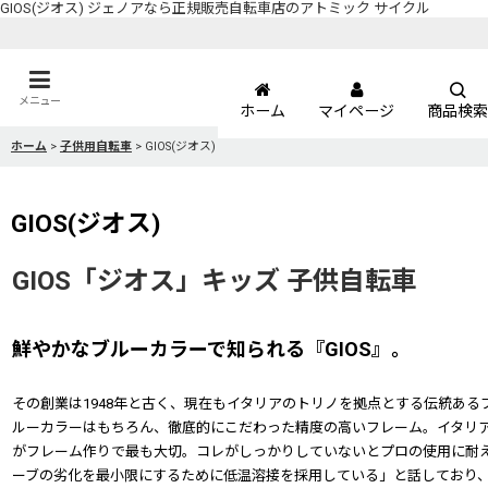
GIOS(ジオス) ジェノアなら正規販売自転車店のアトミック サイクル
メニュー
ホーム
マイページ
商品検索
ホーム
>
子供用自転車
>
GIOS(ジオス)
GIOS(ジオス)
GIOS「ジオス」キッズ 子供自転車
鮮やかなブルーカラーで知られる『GIOS』。
その創業は1948年と古く、現在もイタリアのトリノを拠点とする伝統あ
ルーカラーはもちろん、徹底的にこだわった精度の高いフレーム。イタリ
がフレーム作りで最も大切。コレがしっかりしていないとプロの使用に耐え
ーブの劣化を最小限にするために低温溶接を採用している」と話しており