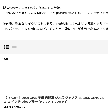
製品への強いこだわりは『GIOS』の伝統。
「常に高いクオリティを目指す」その秘密は創業者トルミーノ・ジオスの
彼自身、熱心なサイクリストであり、17歳の時にはベルリン五輪イタリア
コッパ・ディ・レを制したほど。そのため、常にプロが使用できる高いク
15
件
表示数
:
並び順
:
【15%OFF】 2026 GIOS 子供 自転車 ジオス ジェノア 24 GIOS GENOVA
24 24インチ Giosブルー
[
2-gios-j1-00001-1
]
44,880
円
(税込)