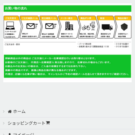
絞り込む
MONGOOSE(マングース)
HARO Bikes(ハロー)
GT(ジーティー)
SALSA BIKES (サルサ バイク)
GIOS(ジオス)
GIANT(ジャイアント)
Cannondale (キャノンデール)
ホーム
ショッピングカート
CANNONDALE PARTS