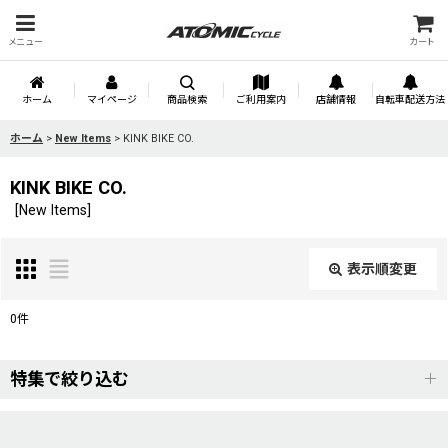
メニュー
カート
ホーム
マイページ
商品検索
ご利用案内
店舗情報
自転車配送方法
ホーム
>
New Items
>
KINK BIKE CO.
KINK BIKE CO.
[
New Items
]
表示順変更
閉じる
0
件
表示数
:
特集で絞り込む
並び順
:
MERIDA(メリダ)