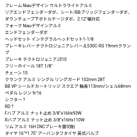
フレーム Niauデザイン ウルトラライトアルミ
リアエンドフェンダーダボ、シート/BBブリッジフェンダーダボ、
ダウンチューブ下ボトルケージダボ、2.12″幅対応
フォーク Niauデザインアルミ
エンドフェンダーダボ
ヘッドセット インテグラルヘッドセット1-1/8
ブレーキレバー テクトロジュニアレバーJL530C-RS 19mmクラン
プ
ブレーキ テクトロジュニアJ310
フリーホイール 18T 1/8″
チェーン 1S
クランク アルミ シングル リングガード 102mm 28T
BB VP シールドカートリッジ スクエア 軸長113mm/シェル68mm
ペダル レジン 9/16
シフター ?
RD ?
Fハブ アルミ ナット止め 3/8″x16Hx93W
Rハブ アルミ ナット止め 3/8″x16Hx110W
リム アルミ 16H CNCブレーキ面切削
タイヤ 16″*1.75″ アーバンタフタイヤ 英式バルブ