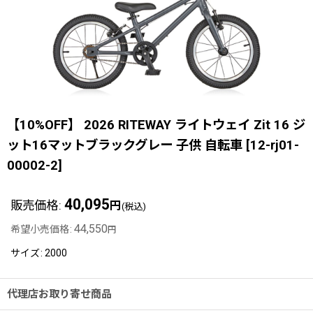
【10%OFF】 2026 RITEWAY ライトウェイ Zit 16 ジ
ット16マットブラックグレー 子供 自転車
[
12-rj01-
00002-2
]
40,095
販売価格
:
円
(税込)
44,550
希望小売価格
:
円
サイズ
:
2000
代理店お取り寄せ商品