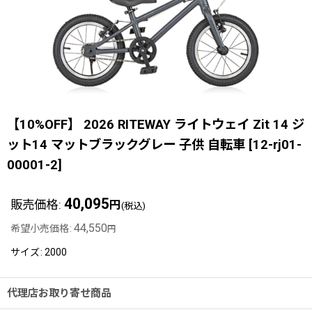
【10%OFF】 2026 RITEWAY ライトウェイ Zit 14 ジ
ット14 マットブラックグレー 子供 自転車
[
12-rj01-
00001-2
]
40,095
販売価格
:
円
(税込)
44,550
希望小売価格
:
円
サイズ
:
2000
代理店お取り寄せ商品