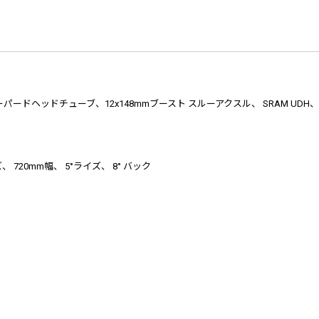
m、テーパードヘッドチューブ、12x148mmブースト スルーアクスル、 SRAM UDH、
 720mm幅、 5°ライズ、 8° バック