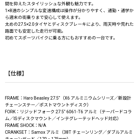
間を抑えたスタイリッシュな外観も魅力です。
1×8速のシンプルな変速構成は操作が分かりやすく、通勤・通学か
ら週末の街乗りまで安心して使えます。
太めの27.5×2.0タイヤとディスクブレーキにより、雨天時や荒れた
路面でも安定した走行が可能。
初めてスポーツバイクに乗る方にもおすすめの一台です。
【仕様】
FRAME：Haro Beasley 27.5″（X6 アルミニウムシリーズ／新設計
チェーンステー／ポストマウントディスク）
FORK：リジッドフォーク 27.5″ 6061-T6 アルミ（テーパードコラ
ム／ISディスクマウント／インテグレーテッドヘッド対応）
FRAME SHOCK：N/A
CRANKSET：Samox アルミ（38T チェーンリング／ダブルアルミ