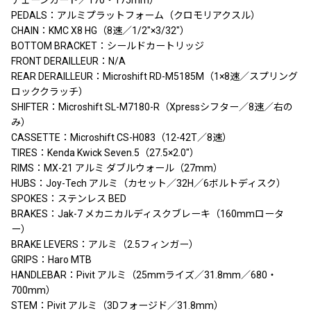
チェーンガード／170・175mm）
PEDALS：アルミプラットフォーム（クロモリアクスル）
CHAIN：KMC X8 HG（8速／1/2″×3/32″）
BOTTOM BRACKET：シールドカートリッジ
FRONT DERAILLEUR：N/A
REAR DERAILLEUR：Microshift RD-M5185M（1×8速／スプリング
ロッククラッチ）
SHIFTER：Microshift SL-M7180-R（Xpressシフター／8速／右の
み）
CASSETTE：Microshift CS-H083（12-42T／8速）
TIRES：Kenda Kwick Seven.5（27.5×2.0″）
RIMS：MX-21 アルミ ダブルウォール（27mm）
HUBS：Joy-Tech アルミ（カセット／32H／6ボルトディスク）
SPOKES：ステンレス BED
BRAKES：Jak-7 メカニカルディスクブレーキ（160mmロータ
ー）
BRAKE LEVERS：アルミ（2.5フィンガー）
GRIPS：Haro MTB
HANDLEBAR：Pivit アルミ（25mmライズ／31.8mm／680・
700mm）
STEM：Pivit アルミ（3Dフォージド／31.8mm）