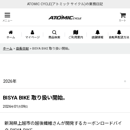
ATOMIC CYCLE(アトミック サイクル)の業務日記
メニュー
カート
ホーム
マイページ
商品検索
ご利用案内
店舗情報
自転車配送方法
ホーム
>
店長日記
>
BISYA BIKE 取り扱い開始。
月別一覧
2026年
BISYA BIKE 取り扱い開始。
2026
01
09
年
月
日
新潟県上越市の越後繊維さんが開発するカーボンロードバイ