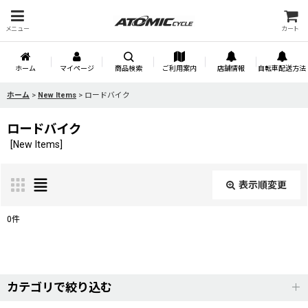
メニュー
カート
ホーム
マイページ
商品検索
ご利用案内
店舗情報
自転車配送方法
ホーム
>
New Items
>
ロードバイク
ロードバイク
[
New Items
]
表示順変更
閉じる
0
件
サブカテゴリ
:
表示数
:
カテゴリで絞り込む