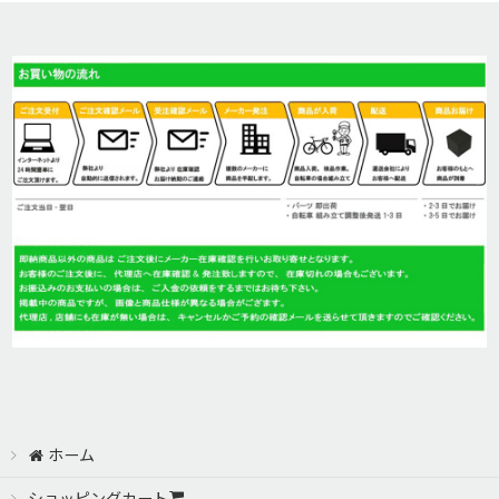
ロードバイク (全商品)
並び順
:
BASSO(バッソ)
絞り込む
Cannondale(キャノンデール)
GIANT(ジャイアント)
GIOS(ジオス)
MERIDA(メリダ)
MONGOOSE(マングース)
GT
ホーム