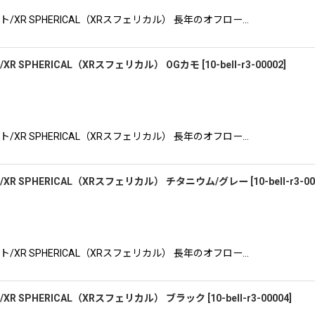
/XR SPHERICAL（XRスフェリカル） 長年のオフロー…
XR SPHERICAL（XRスフェリカル） OGカモ
[
10-bell-r3-00002
]
絞り込む
/XR SPHERICAL（XRスフェリカル） 長年のオフロー…
XR SPHERICAL（XRスフェリカル） チタニウム/グレー
[
10-bell-r3-0
/XR SPHERICAL（XRスフェリカル） 長年のオフロー…
XR SPHERICAL（XRスフェリカル） ブラック
[
10-bell-r3-00004
]