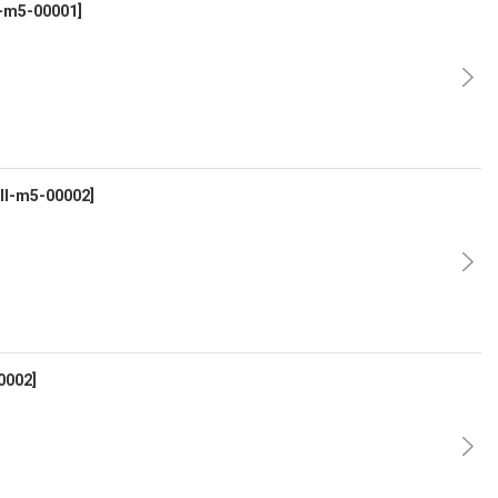
l-m5-00001
]
ll-m5-00002
]
0002
]