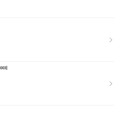
0003
]