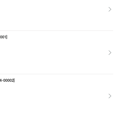
0001
]
r4-00002
]