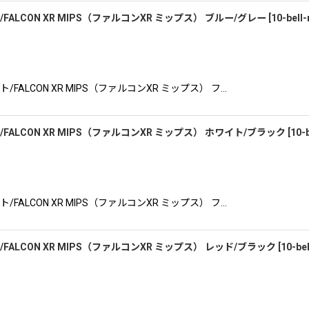
FALCON XR MIPS（ファルコンXR ミップス） ブルー/グレー
[
10-bell
FALCON XR MIPS（ファルコンXR ミップス） フ…
FALCON XR MIPS（ファルコンXR ミップス） ホワイト/ブラック
[
10-
FALCON XR MIPS（ファルコンXR ミップス） フ…
FALCON XR MIPS（ファルコンXR ミップス） レッド/ブラック
[
10-be