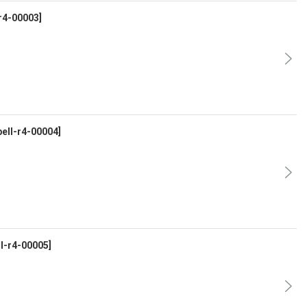
-r4-00003
]
bell-r4-00004
]
ll-r4-00005
]