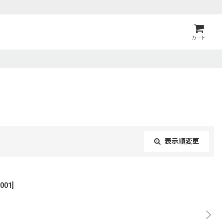
カート
表示順変更
閉じる
0001
]