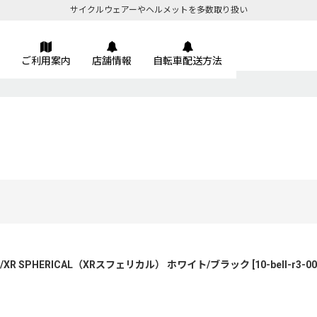
サイクルウェアーやヘルメットを多数取り扱い
ご利用案内
店舗情報
自転車配送方法
XR SPHERICAL（XRスフェリカル） ホワイト/ブラック
[
10-bell-r3-0