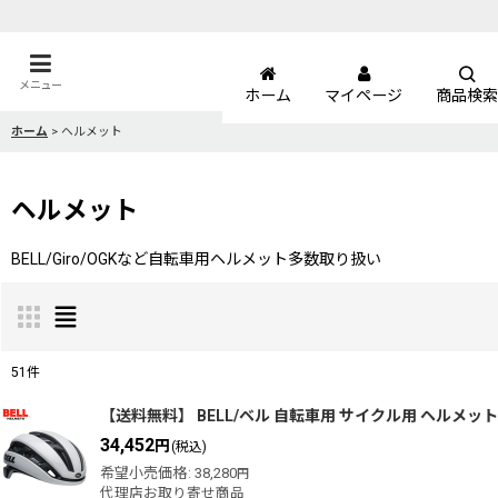
メニュー
ホーム
マイページ
商品検索
ホーム
>
ヘルメット
ヘルメット
BELL/Giro/OGKなど自転車用ヘルメット多数取り扱い
51
件
サブカテゴリ
:
【送料無料】 BELL/ベル 自転車用 サイクル用 ヘルメット/
34,452
円
(税込)
希望小売価格
:
38,280
円
表示数
:
代理店お取り寄せ商品