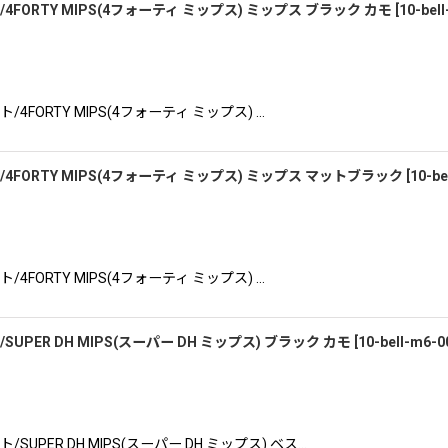
4FORTY MIPS(4フォーティ ミップス) ミップス ブラック カモ
[
10-bel
4FORTY MIPS(4フォーティ ミップス) …
4FORTY MIPS(4フォーティ ミップス) ミップス マットブラック
[
10-be
4FORTY MIPS(4フォーティ ミップス) …
UPER DH MIPS(スーパー DH ミップス) ブラック カモ
[
10-bell-m6-0
UPER DH MIPS(スーパー DH ミップス) ベス…