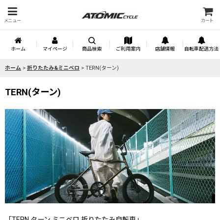
メニュー
カート
ホーム
マイページ
商品検索
ご利用案内
店舗情報
自転車配送方法
ホーム
>
折りたたみ&ミニベロ
>
TERN(ターン)
TERN(ターン)
「TERN ターン ミニベロ 折りたたみ自転車」