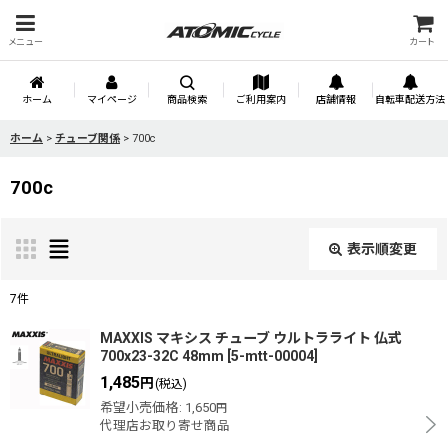
メニュー
カート
ホーム
マイページ
商品検索
ご利用案内
店舗情報
自転車配送方法
ホーム
>
チューブ関係
>
700c
700c
表示順変更
閉じる
7
件
表示数
:
MAXXIS マキシス チューブ ウルトラライト 仏式
700x23-32C 48mm
[
5-mtt-00004
]
1,485
円
(税込)
並び順
:
希望小売価格
:
1,650
円
代理店お取り寄せ商品