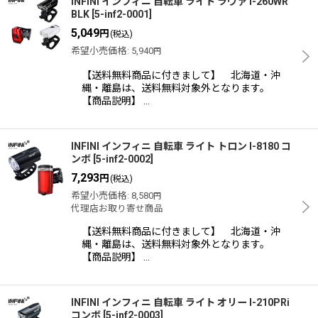
INFINI インフィニ 自転車 ライト ラヴァ I-260WR
BLK
[
5-inf2-0001
]
5,049
円
(税込)
並び順
:
希望小売価格
:
5,940
円
【送料無料商品に付きまして】 北海道・沖
絞り込む
縄・離島は、送料無料対象外となります。
【商品説明】 …
INFINI インフィニ 自転車 ライト トロン I-8180 コ
ンボ
[
5-inf2-0002
]
7,293
円
(税込)
希望小売価格
:
8,580
円
代理店お取り寄せ商品
【送料無料商品に付きまして】 北海道・沖
縄・離島は、送料無料対象外となります。
【商品説明】 …
INFINI インフィニ 自転車 ライト オリー I-210PRi
コンボ
[
5-inf2-0003
]