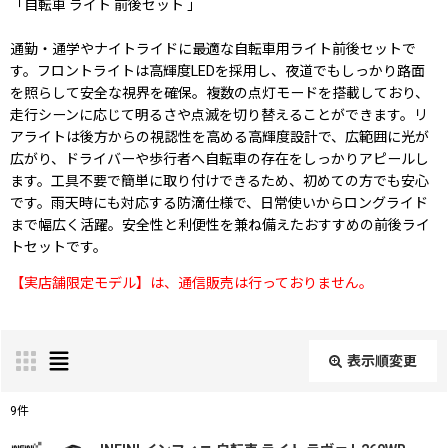
「
自転車 ライト 前後セット
」
通勤・通学やナイトライドに最適な自転車用ライト前後セットで
す。フロントライトは高輝度LEDを採用し、夜道でもしっかり路面
を照らして安全な視界を確保。複数の点灯モードを搭載しており、
走行シーンに応じて明るさや点滅を切り替えることができます。リ
アライトは後方からの視認性を高める高輝度設計で、広範囲に光が
広がり、ドライバーや歩行者へ自転車の存在をしっかりアピールし
ます。工具不要で簡単に取り付けできるため、初めての方でも安心
です。雨天時にも対応する防滴仕様で、日常使いからロングライド
まで幅広く活躍。安全性と利便性を兼ね備えたおすすめの前後ライ
トセットです。
【実店舗限定モデル】は、通信販売は行っておりません。
表示順変更
閉じる
9
件
表示数
: