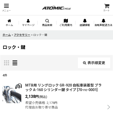
メニュー
カート
ホーム
マイページ
商品検索
ご利用案内
店舗情報
自転車配送方法
ホーム
>
アクセサリー
>
ロック・鍵
ロック・鍵
表示順変更
閉じる
4
件
表示数
:
MTB用 リングロック GR-920 自転車装着型 ブラ
ック A-160 シリンダー鍵 タイプ
[
70-rc-0001
]
2,138
円
(税込)
並び順
:
希望小売価格
:
2,178
円
代理店お取り寄せ商品