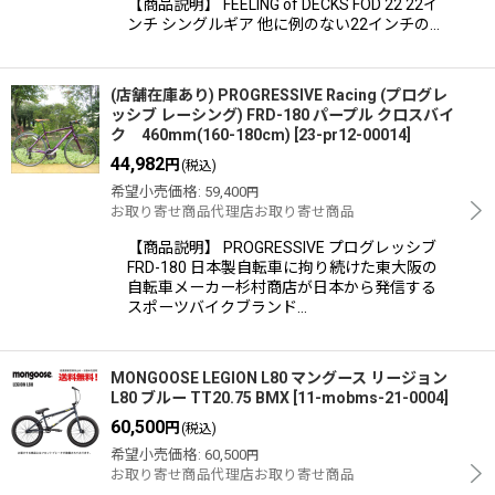
【商品説明】 FEELING of DECKS FOD 22 22イ
ンチ シングルギア 他に例のない22インチの…
(店舗在庫あり) PROGRESSIVE Racing (プログレ
ッシブ レーシング) FRD-180 パープル クロスバイ
ク 460mm(160-180cm)
[
23-pr12-00014
]
44,982
円
(税込)
希望小売価格
:
59,400
円
お取り寄せ商品代理店お取り寄せ商品
【商品説明】 PROGRESSIVE プログレッシブ
FRD-180 日本製自転車に拘り続けた東大阪の
自転車メーカー杉村商店が日本から発信する
スポーツバイクブランド…
MONGOOSE LEGION L80 マングース リージョン
L80 ブルー TT20.75 BMX
[
11-mobms-21-0004
]
60,500
円
(税込)
希望小売価格
:
60,500
円
お取り寄せ商品代理店お取り寄せ商品