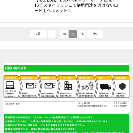
【商品説明】 BBB ヘルメット ホーク [BHE-
151] スタイリッシュで使用用途を選ばないロ
ード用ヘルメット 2…
...
«
前
1
14
15
16
次
»