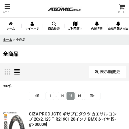
メニュー
カート
ホーム
マイページ
商品検索
ご利用案内
店舗情報
自転車配送方法
ホーム
>
全商品
全商品
表示順変更
閉じる
902
件
...
表示数
:
«
前
1
14
15
16
次
»
並び順
:
GIZA PRODUCTS ギザプロダクツ カエサル コン
プ 20x2.125 TIR21901 20インチ BMX タイヤ
[
5-
gt-00009
]