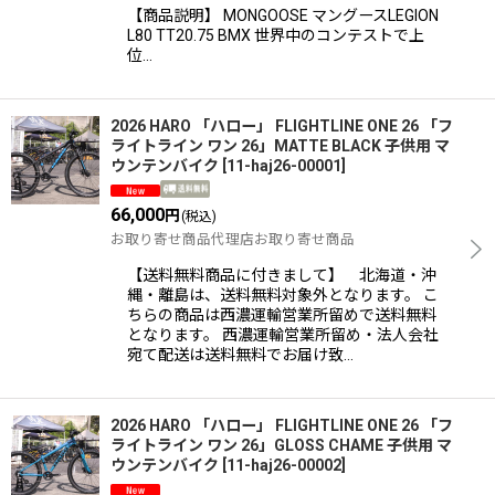
【商品説明】 MONGOOSE マングースLEGION
L80 TT20.75 BMX 世界中のコンテストで上
位…
2026 HARO 「ハロー」 FLIGHTLINE ONE 26 「フ
ライトライン ワン 26」MATTE BLACK 子供用 マ
ウンテンバイク
[
11-haj26-00001
]
66,000
円
(税込)
お取り寄せ商品代理店お取り寄せ商品
【送料無料商品に付きまして】 北海道・沖
縄・離島は、送料無料対象外となります。 こ
ちらの商品は西濃運輸営業所留めで送料無料
となります。 西濃運輸営業所留め・法人会社
宛て配送は送料無料でお届け致…
2026 HARO 「ハロー」 FLIGHTLINE ONE 26 「フ
ライトライン ワン 26」GLOSS CHAME 子供用 マ
ウンテンバイク
[
11-haj26-00002
]